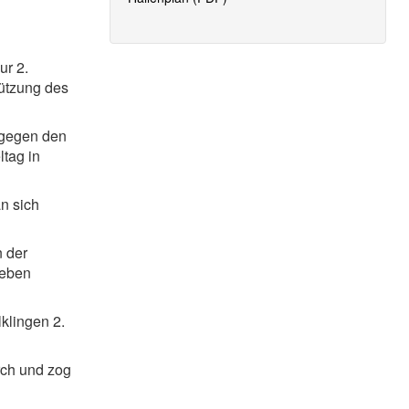
ur 2.
tützung des
h gegen den
ltag in
n sich
n der
geben
klingen 2.
rch und zog