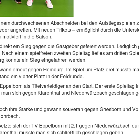
einem durchwachsenen Abschneiden bei den Aufstiegsspielen z
der angreifen. Mit neuen Trikots – ermöglicht durch die Unters
motiviert in die Saison.
 direkt ein Sieg gegen die Gastgeber gefeiert werden. Lediglic
ch einem spielfreien zweiten Spieltag lief es am dritten Spie
rg konnte ein Sieg eingefahren werden.
ewann erneut gegen Homburg. Im Spiel um Platz drei musste ma
d ein vierter Platz in der Feldrunde.
elborn als Titelverteidiger an den Start. Der erste Spieltag i
, da man sich gegen Klarenthal und Niederwürzbach geschlagen 
doch ihre Stärke und gewann souverän gegen Griesborn und Völ
Rohrbach.
 setzte sich der TV Eppelborn mit 2:1 gegen Niederwürzbach du
larenthal musste man sich schließlich geschlagen geben.