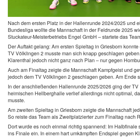
Nach dem ersten Platz in der Hallenrunde 2024/2025 und 
Bundesliga wollte die Mannschaft in der Feldrunde 2025 wie
Stuckateur-Meisterbetriebs Engel GmbH – startete das Team 
Der Auftakt gelang: Am ersten Spieltag in Griesborn konnte
TV Völklingen 2 musste man sich knapp geschlagen geben. Na
Klarenthal jedoch nicht ganz nach Plan – nur gegen Hombu
Auch am Finaltag zeigte die Mannschaft Kampfgeist und g
jedoch dem TV Völklingen 2 geschlagen geben. Am Ende stan
In der anschließenden Hallenrunde 2025/2026 ging der TV Epp
heimischen Hellberghalle verlief allerdings nicht optimal
musste.
Am zweiten Spieltag in Griesborn zeigte die Mannschaft je
So reiste das Team als Zweitplatzierter zum Finaltag nach 
Dort wurde es noch einmal richtig spannend: Im Halbfinale
ins Finale ein. In einem hart umkämpften Endspiel gegen K