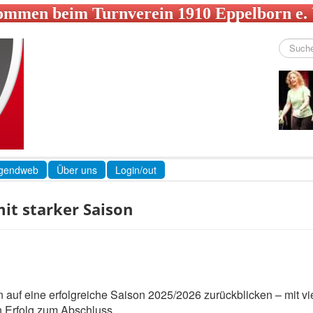
ommen beim Turnverein 1910 Eppelborn e.
Suchen
...
gendweb
Über uns
Login/out
it starker Saison
 auf eine erfolgreiche Saison 2025/2026 zurückblicken – mit vi
 Erfolg zum Abschluss.