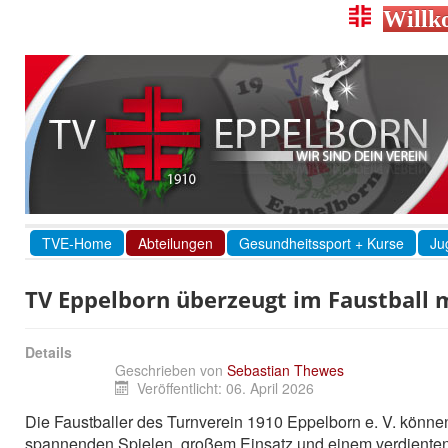
Willk
TVE-Home
Abteilungen
Gesundheitssport + Kurse
Ju
TV Eppelborn überzeugt im Faustball m
Details
Geschrieben von
Sebastian Thewes
Veröffentlicht: 06. April 2026
Die Faustballer des Turnverein 1910 Eppelborn e. V. können
spannenden Spielen, großem Einsatz und einem verdienten