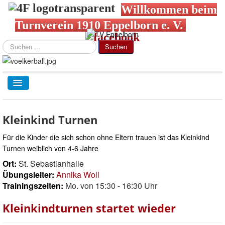
Willkommen beim
Turnverein 1910 Eppelborn e. V.
Suchen
Suchen
...
TPL_PROTOSTAR_TOGGLE_MENU
TVE-Home
Kleinkind Turnen
Abteilungen
Für die Kinder die sich schon ohne Eltern trauen ist das Kleinkind
Gesundheitssport + Kurse
Turnen weiblich von 4-6 Jahre
Jugendweb
Ort:
St. Sebastianhalle
Über uns
Übungsleiter
:
Annika Woll
Login/out
Trainingszeiten:
Mo. von 15:30 - 16:30 Uhr
Kleinkindturnen startet wieder