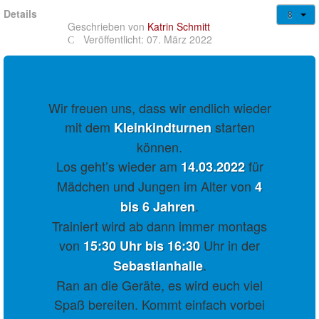
Details
Geschrieben von
Katrin Schmitt
Veröffentlicht: 07. März 2022
Wir freuen uns, dass wir endlich wieder
mit dem
starten
Kleinkindturnen
können.
Los geht’s wieder am
für
14.03.2022
Mädchen und Jungen im Alter von
4
.
bis 6 Jahren
Trainiert wird ab dann immer montags
von
Uhr in der
15:30 Uhr bis 16:30
.
Sebastianhalle
Ran an die Geräte, es wird euch viel
Spaß bereiten. Kommt einfach vorbei