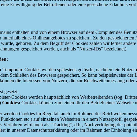
eine Einwilligung der Betroffenen oder eine gesetzliche Erlaubnis vorli
mains enthalten und von einem Browser auf dem Computer des Benutzers
innerhalb eines Onlineangebotes zu speichern. Zu den gespeicherten A
t wurde, gehören. Zu dem Begriff der Cookies zählen wir ferner andere
hnungen gespeichert werden, auch als "Nutzer-IDs" bezeichnet)
den:
:
Temporäre Cookies werden spätestens gelöscht, nachdem ein Nutzer e
em Schließen des Browsers gespeichert. So kann beispielsweise der Log
 können die Interessen von Nutzern, die zur Reichweitenmessung ode
t gesetzt.
nbieter-Cookies werden hauptsächlich von Werbetreibenden (sog. Dritt
) Cookies:
Cookies können zum einen für den Betrieb einer Webseite un
er werden Cookies im Regelfall auch im Rahmen der Reichweitenmessun
 Funktionen etc.) auf einzelnen Webseiten in einem Nutzerprofil gespei
es Verfahren wird auch als "Tracking", d.h., Nachverfolgung der potent
dert in unserer Datenschutzerklärung oder im Rahmen der Einholung ei