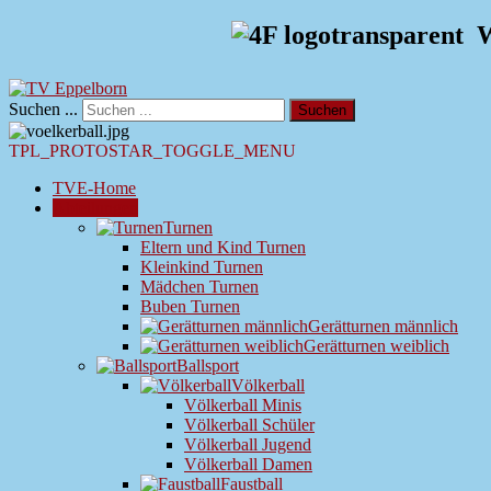
W
Suchen ...
Suchen
TPL_PROTOSTAR_TOGGLE_MENU
TVE-Home
Abteilungen
Turnen
Eltern und Kind Turnen
Kleinkind Turnen
Mädchen Turnen
Buben Turnen
Gerätturnen männlich
Gerätturnen weiblich
Ballsport
Völkerball
Völkerball Minis
Völkerball Schüler
Völkerball Jugend
Völkerball Damen
Faustball