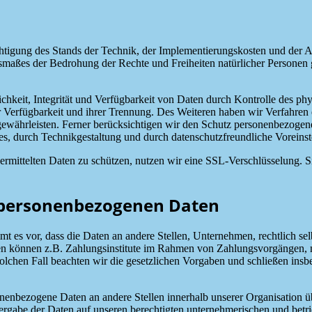
chtigung des Stands der Technik, der Implementierungskosten und der 
Ausmaßes der Bedrohung der Rechte und Freiheiten natürlicher Persone
keit, Integrität und Verfügbarkeit von Daten durch Kontrolle des phy
er Verfügbarkeit und ihrer Trennung. Des Weiteren haben wir Verfahren
währleisten. Ferner berücksichtigen wir den Schutz personenbezogen
s, durch Technikgestaltung und durch datenschutzfreundliche Voreinst
rmittelten Daten zu schützen, nutzen wir eine SSL-Verschlüsselung. Si
 personenbezogenen Daten
 vor, dass die Daten an andere Stellen, Unternehmen, rechtlich selbs
n können z.B. Zahlungsinstitute im Rahmen von Zahlungsvorgängen, mi
solchen Fall beachten wir die gesetzlichen Vorgaben und schließen in
nenbezogene Daten an andere Stellen innerhalb unserer Organisation ü
rgabe der Daten auf unseren berechtigten unternehmerischen und betrieb