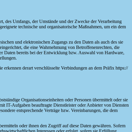
Art, des Umfangs, der Umstände und der Zwecke der Verarbeitung
n geeignete technische und organisatorische Maßnahmen, um ein dem
sischen und elektronischen Zugangs zu den Daten als auch des sie
 eingerichtet, die eine Wahrnehmung von Betroffenenrechten, die
er Daten bereits bei der Entwicklung bzw. Auswahl von Hardware,
ellungen.
e erkennen derart verschlüsselte Verbindungen an dem Präfix https://
tständige Organisationseinheiten oder Personen übermittelt oder sie
t IT-Aufgaben beauftragte Dienstleister oder Anbieter von Diensten
sbesondere entsprechende Verträge bzw. Vereinbarungen, die dem
bermitteln oder ihnen den Zugriff auf diese Daten gewähren. Sofern
swirtschaftlichen Interessen oder erfolgt, sofern sie Erfüllung