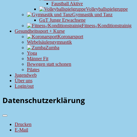
Faustball Aktive
Volleyballspielgruppe
Gymnastik und Tanz
GuT Junge Erwachsene
Fitness-/Konditionstrainig
Gesundheitssport + Kurse
Koronarsport
Wirbelsäulengymnastik
Zumba
Yoga
Männer Fit
Bewegen statt schonen
Pilates
Jugendweb
Über uns
Login/out
Datenschutzerklärung
Drucken
E-Mail