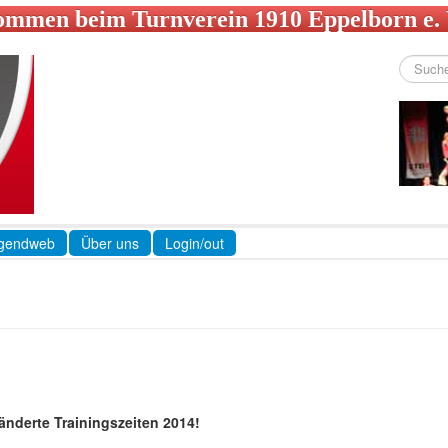
ommen beim Turnverein 1910 Eppelborn e.
Suchen
...
gendweb
Über uns
Login/out
nderte Trainingszeiten 2014!