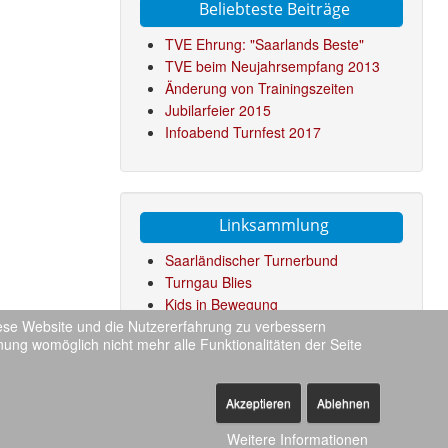
Beliebteste Beiträge
TVE Ehrung: "Saarlands Beste"
TVE beim Neujahrsempfang 2013
Änderung von Trainingszeiten
Jubilarfeier 2015
Infoabend Turnfest 2017
Linksammlung
Saarländischer Turnerbund
Turngau Blies
Kids in Bewegung
diese Website und die Nutzererfahrung zu verbessern
Deutsche Turnliga
nung womöglich nicht mehr alle Funktionalitäten der Seite
t
::
Akzeptieren
Ablehnen
Back to Top
Weitere Informationen