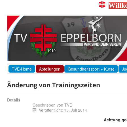
Willk
TVE-Home
Abteilungen
Gesundheitssport + Kurse
Ju
Änderung von Trainingszeiten
Details
Geschrieben von
TVE
Veröffentlicht: 15. Juli 2014
Achtung geä