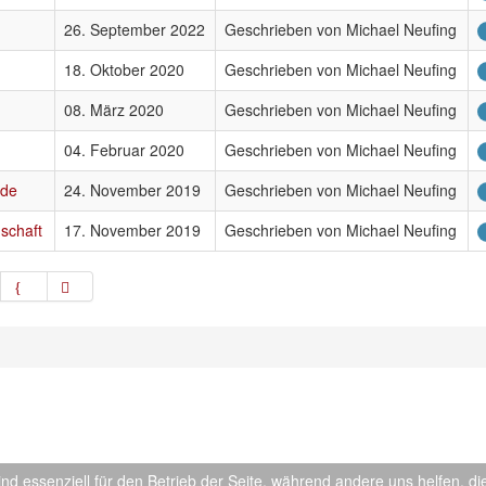
26. September 2022
Geschrieben von Michael Neufing
18. Oktober 2020
Geschrieben von Michael Neufing
08. März 2020
Geschrieben von Michael Neufing
04. Februar 2020
Geschrieben von Michael Neufing
nde
24. November 2019
Geschrieben von Michael Neufing
schaft
17. November 2019
Geschrieben von Michael Neufing
Impressum
::
TVE-Home
::
Datenschutz
::
Kontak
ind essenziell für den Betrieb der Seite, während andere uns helfen, 