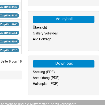
Zugriffe: 3438
Zugriffe: 5134
Volleyball
Zugriffe: 5746
Übersicht
Gallery Volleyball
Zugriffe: 5551
Alle Beiträge
Zugriffe: 5687
Zugriffe: 5618
Seite 6 von 16
Download
Satzung (PDF)
Anmeldung (PDF)
Hallenplan (PDF)
t
::
diese Website und die Nutzererfahrung zu verbessern