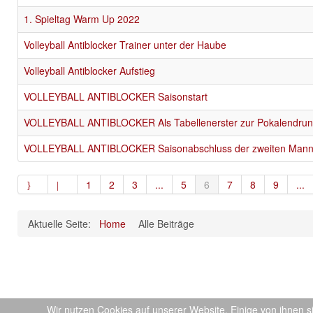
1. Spieltag Warm Up 2022
Volleyball Antiblocker Trainer unter der Haube
Volleyball Antiblocker Aufstieg
VOLLEYBALL ANTIBLOCKER Saisonstart
VOLLEYBALL ANTIBLOCKER Als Tabellenerster zur Pokalendru
VOLLEYBALL ANTIBLOCKER Saisonabschluss der zweiten Mann
1
2
3
...
5
6
7
8
9
...
Aktuelle Seite:
Home
Alle Beiträge
::
Wir nutzen Cookies auf unserer Website. Einige von ihnen s