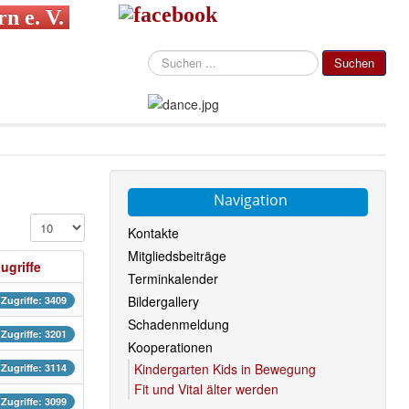
n e. V.
Suchen
Suchen
...
Navigation
Anzeige #
Kontakte
Mitgliedsbeiträge
ugriffe
Terminkalender
Bildergallery
Zugriffe: 3409
Schadenmeldung
Zugriffe: 3201
Kooperationen
Kindergarten Kids in Bewegung
Zugriffe: 3114
Fit und Vital älter werden
Zugriffe: 3099