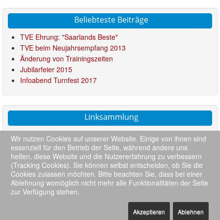
Beliebteste Beiträge
TVE Ehrung: "Saarlands Beste"
TVE beim Neujahrsempfang 2013
Änderung von Trainingszeiten
Jubilarfeier 2015
Infoabend Turnfest 2017
Linksammlung
Saarländischer Turnerbund
Wir nutzen Cookies auf unserer Website. Einige von ihnen sind
Turngau Blies
essenziell für den Betrieb der Seite, während andere uns
Kids in Bewegung
helfen, diese Website und die Nutzererfahrung zu verbessern
(Tracking Cookies). Sie können selbst entscheiden, ob Sie die
Deutsche Turnliga
Cookies zulassen möchten. Bitte beachten Sie, dass bei einer
Ablehnung womöglich nicht mehr alle Funktionalitäten der Seite
zur Verfügung stehen.
::
Impressum
::
TVE-Home
::
Datenschutz
::
Kontakt
::
Akzeptieren
Ablehnen