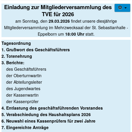
Gesundheitssport + Kurse
Einladung zur Mitgliederversammlung des
Jugendweb
TVE für 2026
Über uns
am Sonntag, den
29.03.2026
findet unsere diesjährige
Mitgliederversammlung im Mehrzwecksaal der St. Sebastianhalle -
Login/out
Eppelborn um
18:00 Uhr
statt.
Tagesordnung
1. Grußwort des Geschäftsführers
2. Totenehrung
3. Berichte:
des Geschäftsführers
der Oberturnwartin
der Abteilungsleiter
des Jugendwartes
der Kassenwartin
der Kassenprüfer
4. Entlastung des geschäftsführenden Vorstandes
5. Verabschiedung des Haushaltsplans 2026
6. Neuwahl eines Kassenprüfers für zwei Jahre
7. Eingereichte Anträge