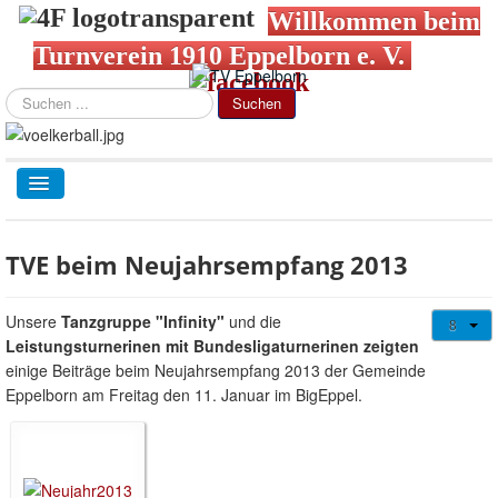
Willkommen beim
Turnverein 1910 Eppelborn e. V.
Suchen
Suchen
...
TPL_PROTOSTAR_TOGGLE_MENU
TVE-Home
TVE beim Neujahrsempfang 2013
Abteilungen
Gesundheitssport + Kurse
Unsere
Tanzgruppe "Infinity"
und die
Jugendweb
Leistungsturnerinen mit Bundesligaturnerinen zeigten
einige Beiträge beim Neujahrsempfang 2013 der Gemeinde
Über uns
Eppelborn am Freitag den 11. Januar im BigEppel.
Login/out