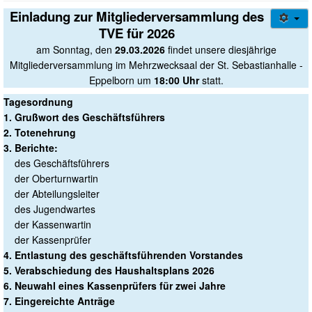
Gesundheitssport + Kurse
Einladung zur Mitgliederversammlung des
Jugendweb
TVE für 2026
Über uns
am Sonntag, den
29.03.2026
findet unsere diesjährige
Mitgliederversammlung im Mehrzwecksaal der St. Sebastianhalle -
Login/out
Eppelborn um
18:00 Uhr
statt.
Tagesordnung
1. Grußwort des Geschäftsführers
2. Totenehrung
3. Berichte:
des Geschäftsführers
der Oberturnwartin
der Abteilungsleiter
des Jugendwartes
der Kassenwartin
der Kassenprüfer
4. Entlastung des geschäftsführenden Vorstandes
5. Verabschiedung des Haushaltsplans 2026
6. Neuwahl eines Kassenprüfers für zwei Jahre
7. Eingereichte Anträge