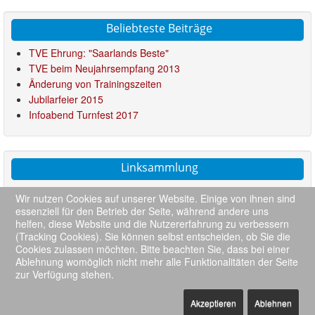
Beliebteste Beiträge
TVE Ehrung: "Saarlands Beste"
TVE beim Neujahrsempfang 2013
Änderung von Trainingszeiten
Jubilarfeier 2015
Infoabend Turnfest 2017
Linksammlung
Saarländischer Turnerbund
Wir nutzen Cookies auf unserer Website. Einige von ihnen sind
Turngau Blies
essenziell für den Betrieb der Seite, während andere uns
Kids in Bewegung
helfen, diese Website und die Nutzererfahrung zu verbessern
(Tracking Cookies). Sie können selbst entscheiden, ob Sie die
Deutsche Turnliga
Cookies zulassen möchten. Bitte beachten Sie, dass bei einer
Ablehnung womöglich nicht mehr alle Funktionalitäten der Seite
zur Verfügung stehen.
::
Impressum
::
TVE-Home
::
Datenschutz
::
Kontakt
::
Akzeptieren
Ablehnen