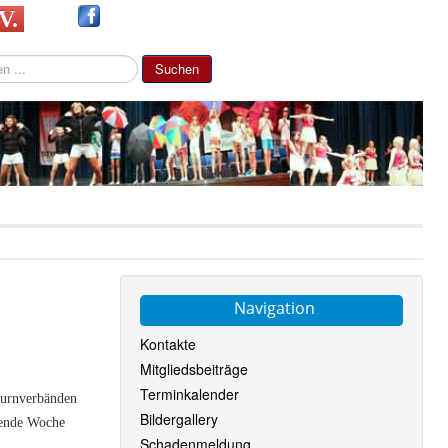
 V.
Suchen
Navigation
Kontakte
Mitgliedsbeiträge
Terminkalender
 Turnverbänden
Bildergallery
mende Woche
Schadenmeldung