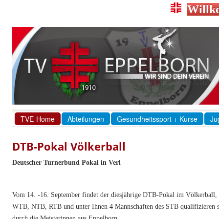
Willk
TVE-Home
Abteilungen
Gesundheitssport + Kurse
Ju
DTB-Pokal Völkerball
Deutscher Turnerbund Pokal in Verl
Vom 14. -16. September findet der diesjährige DTB-Pokal im Völkerball, 
WTB, NTB, RTB und unter Ihnen 4 Mannschaften des STB qualifizieren si
durch die Meisterinnen aus Eppelborn,