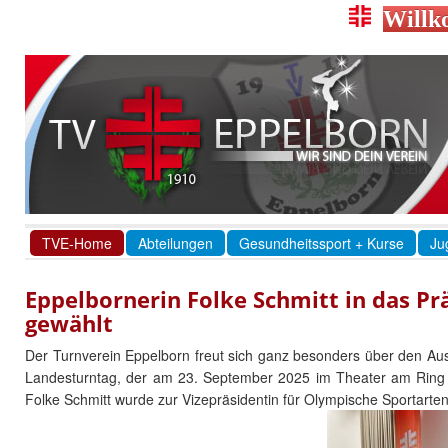
Willk
TVE-Home
Abteilungen
Gesundheitssport + Kurse
Ju
Eppelbornerin Folke Schmitt in das P
gewählt
Der Turnverein Eppelborn freut sich ganz besonders über den A
Landesturntag, der am 23. September 2025 im Theater am Ring in
Folke Schmitt wurde zur Vizepräsidentin für Olympische Sportarte