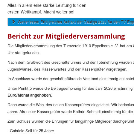
Alles in allem eine starke Leistung für den
ersten Wettkampf. Macht weiter so!
Weiterlesen: Erfolgreicher Auftakt der Gauliga 2025 für den TV Epp
Bericht zur Mitgliederversammlung
Die Mitgliederversammlung des Turnverein 1910 Eppelborn e. V. hat am 
Uhr stattgefunden.
Nach dem Grußwort des Geschäftsführers und der Totenehrung wurden die 
Jugendwartes, des Kassenwartes und der Kassenprüfer vorgetragen.
In Anschluss wurde der geschäftsführende Vorstand einstimmig entlast
Unter Punkt 5 wurde die Beitragserhöhung für das Jahr 2026 einstimmi
Euro/Monat angehoben
.
Dann wurde die Wahl des neuen Kassenprüfers eingeleitet. Wir bedanken
Jahre. Als neuer Kassenprüfer wurde Kathrin Schmidt einstimmig für die
Zum Schluss wurden die Ehrungen für langjährige Mitglieder durchgeführt
- Gabriele Sell für 25 Jahre