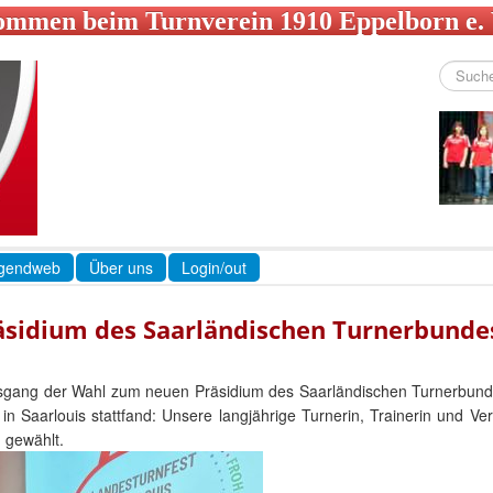
ommen beim Turnverein 1910 Eppelborn e.
Suchen
...
gendweb
Über uns
Login/out
räsidium des Saarländischen Turnerbunde
usgang der Wahl zum neuen Präsidium des Saarländischen Turnerbun
 Saarlouis stattfand: Unsere langjährige Turnerin, Trainerin und Ve
n gewählt.